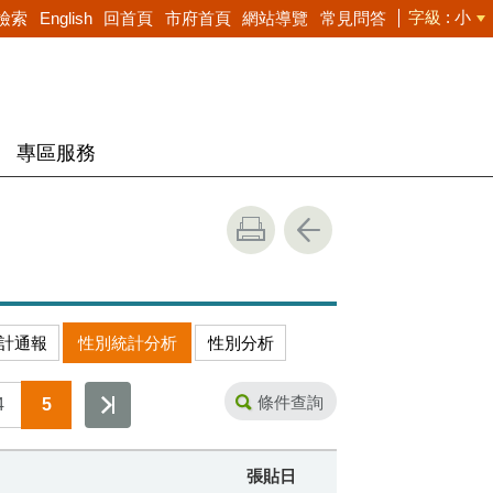
字級
小
檢索
English
回首頁
市府首頁
網站導覽
常見問答
專區服務
計通報
性別統計分析
性別分析
條件查詢
4
5
張貼日