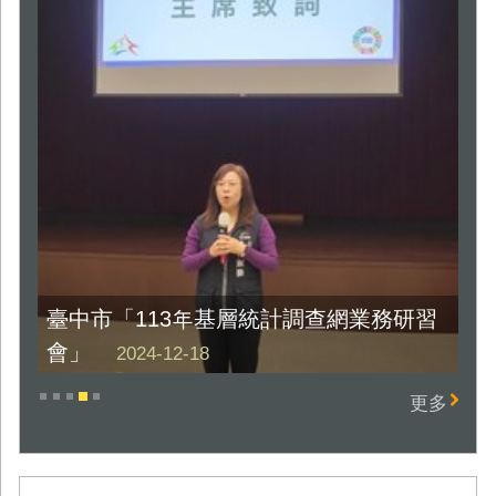
市「113年基層統計調查網業務研習
113年家庭收
1
臺
1
優
2024-12-18
2024-11-27
2
更多