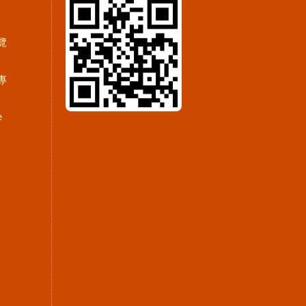
覽
專
e