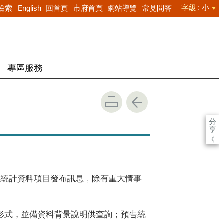
字級
小
檢索
English
回首頁
市府首頁
網站導覽
常見問答
專區服務
分
享
《
告統計資料項目發布訊息，除有重大情事
形式，並備資料背景說明供查詢；預告統