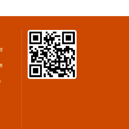
覽
專
e