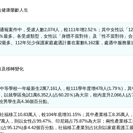
造健康樂齡人生
通報案件中，受虐人數2,074人，較111年增2.52％；其中女性以「12-
.88％最多。各受虐類型，女性以「身體不當對待」及「性不當對待」
2最多。112年兒少保護家庭處遇計畫在案數6,162案，處遇中服務量達
有及移轉變化
等學校一年級新生2萬7,161人，較111學年度增478人(1.79％)，其
以就學區免試1萬6,352人(占60.20％)為大宗，校內直升2,066人(
，較男學生高4.36個百分點。
福移工10.83萬人，較104年底增31.15%；其中產業移工8.35萬人，
47萬人，則以女性占99.47%、印尼籍占75.87%為大宗；兩性產業
男性(占95.12%)多4.42個百分點，社福移工產業別占比則以家庭看護工最高