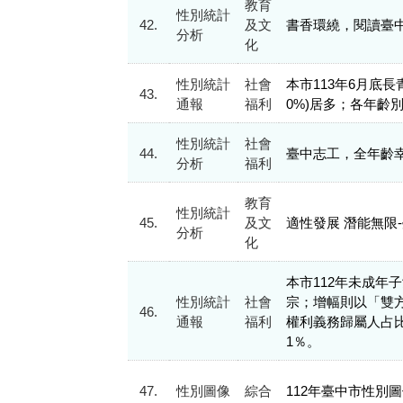
教育
性別統計
42.
及文
書香環繞，閱讀臺
分析
化
性別統計
社會
本市113年6月底長青
43.
通報
福利
0%)居多；各年齡別
性別統計
社會
44.
臺中志工，全年齡
分析
福利
教育
性別統計
45.
及文
適性發展 潛能無限
分析
化
本市112年未成年子
性別統計
社會
宗；增幅則以「雙方
46.
通報
福利
權利義務歸屬人占比
1％。
47.
性別圖像
綜合
112年臺中市性別