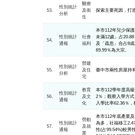
醫療
性別統計
53.
及衛
探索主要死因，打
分析
生
本市112年兒少保護
性別統計
社會
未滿12歲」占20
54.
通報
福利
及「疏忽」合占8成
69.99％為大宗。
營建
性別統計
55.
及住
臺中市兩性房屋持
分析
宅
教育
本市112學年度高級中
性別統計
56.
及文
2％；觀察入學方式，
通報
化
入學比率62.36％
本市112年底產業及社
勞動
性別統計
為多，社福移工2.
57.
及就
通報
性(占99.54%)較
業