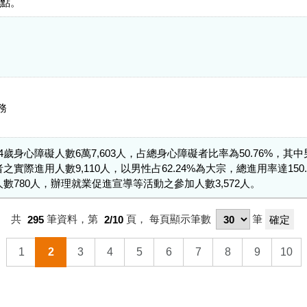
分點。
務
至64歲身心障礙人數6萬7,603人，占總身心障礙者比率為50.76%，其中
實際進用人數9,110人，以男性占62.24%為大宗，總進用率達150
數780人，辦理就業促進宣導等活動之參加人數3,572人。
共
295
筆資料，第
2/10
頁，
每頁顯示筆數
筆
1
2
3
4
5
6
7
8
9
10