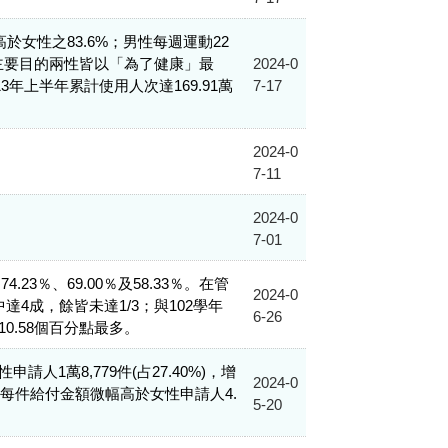
高於女性之83.6%；男性每週運動22
年運動主要目的兩性皆以「為了健康」最
2024-0
上半年累計使用人次達169.91萬
7-17
2024-0
7-11
2024-0
7-01
％、69.00％及58.33％。在管
2024-0
4成，餘皆未達1/3；與102學年
6-26
0.58個百分點最多。
請人1萬8,779件(占27.40%)，增
2024-0
請人每件給付金額微幅高於女性申請人4.
5-20