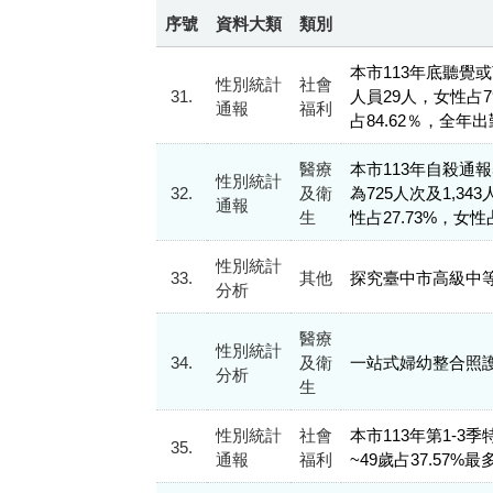
序號
資料大類
類別
本市113年底聽覺
性別統計
社會
31.
人員29人，女性占79
通報
福利
占84.62％，全年出勤
醫療
本市113年自殺通報5
性別統計
32.
及衛
為725人次及1,
通報
生
性占27.73%，女性
性別統計
33.
其他
探究臺中市高級中
分析
醫療
性別統計
34.
及衛
一站式婦幼整合照
分析
生
性別統計
社會
本市113年第1-3
35.
通報
福利
~49歲占37.57%