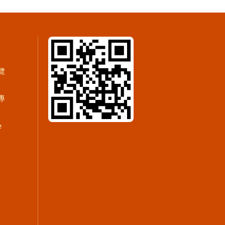
覽
專
e