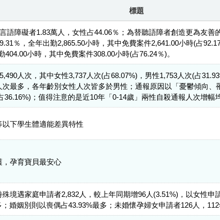
標題
或言語障礙者1.83萬人，女性占44.06％；為替聽語障者創造更為
.31％，全年出勤2,865.50小時，其中免費案件2,641.00小時(占9
404.00小時，其中免費案件308.00小時(占76.24％)。
,490人次，其中女性3,737人次(占68.07%)，男性1,753人次(占31
343人次最多，各年齡別女性人次皆多於男性；通報原因以「憂鬱傾向
占36.16%)；值得注意的是近10年「0-14歲」兩性自殺通報人次增幅均
等以下學生體適能差異特性
護，孕育寶貝最安心
季特殊境遇家庭申請者2,832人，較上年同期增96人(3.51%)，以女性申
最多；婚姻別則以喪偶占43.93%最多；未婚懷孕婦女申請者126人，112年