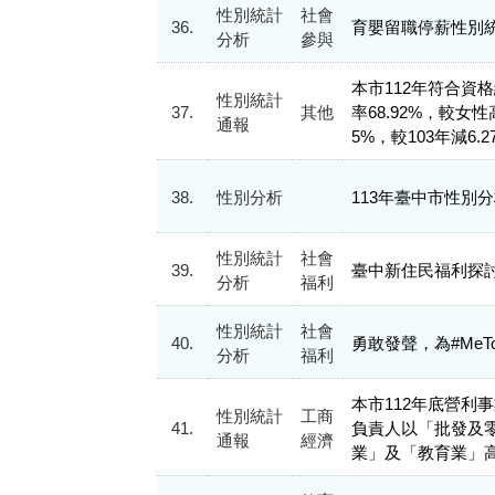
性別統計
社會
36.
育嬰留職停薪性別
分析
參與
本市112年符合資格
性別統計
37.
其他
率68.92%，較女
通報
5%，較103年減6.
38.
性別分析
113年臺中市性別
性別統計
社會
39.
臺中新住民福利探
分析
福利
性別統計
社會
40.
勇敢發聲，為#MeT
分析
福利
本市112年底營利事
性別統計
工商
41.
負責人以「批發及
通報
經濟
業」及「教育業」高