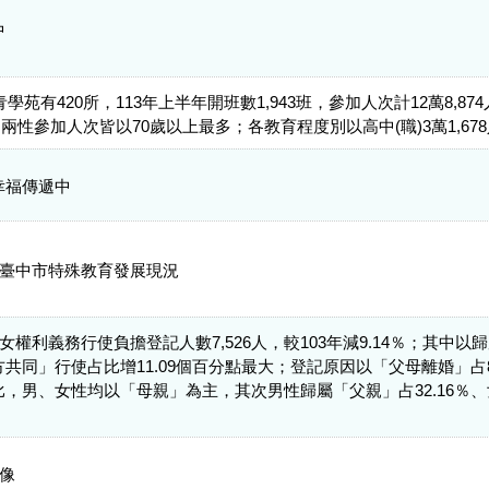
中
學苑有420所，113年上半年開班數1,943班，參加人次計12萬8,874人
兩性參加人次皆以70歲以上最多；各教育程度別以高中(職)3萬1,678人次
幸福傳遞中
-臺中市特殊教育發展現況
女權利義務行使負擔登記人數7,526人，較103年減9.14％；其中以歸屬「
共同」行使占比增11.09個百分點最大；登記原因以「父母離婚」占89
，男、女性均以「母親」為主，其次男性歸屬「父親」占32.16％、
圖像