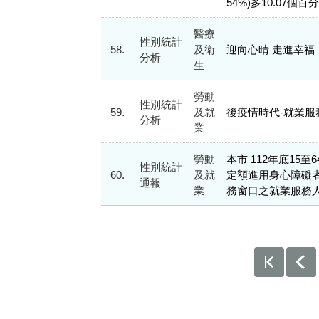
54%)多10.07個百
醫療
性別統計
58.
及衛
迎向心晴 走進幸福
分析
生
勞動
性別統計
59.
及就
後疫情時代-就業服
分析
業
勞動
本市 112年底15
性別統計
60.
及就
定額進用身心障礙者之
通報
業
務窗口之就業服務人