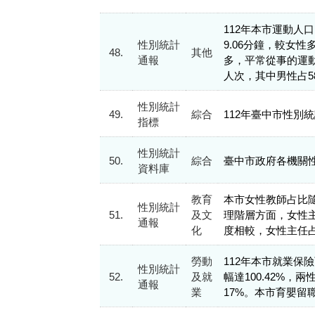
112年本市運動人口
性別統計
9.06分鐘，較女性
48.
其他
通報
多，平常從事的運動
人次，其中男性占58.
性別統計
49.
綜合
112年臺中市性別
指標
性別統計
50.
綜合
臺中市政府各機關
資料庫
教育
本市女性教師占比隨教
性別統計
51.
及文
理階層方面，女性主
通報
化
度相較，女性主任占
勞動
112年本市就業保險育
性別統計
52.
及就
幅達100.42%
通報
業
17%。本市育嬰留