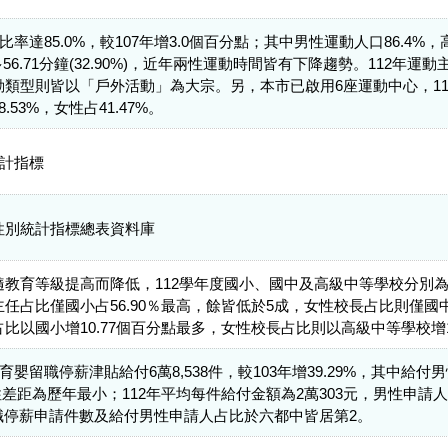
比率達85.0%，較107年增3.0個百分點；其中男性運動人口86.4%，
多56.71分鐘(32.90%)，近年兩性運動時間皆有下降趨勢。112
類型則皆以「戶外活動」為大宗。另，本市已啟用6座運動中心，113年
53%，女性占41.47%。
統計指標
性別統計指標總表資料庫
育等級提高而降低，112學年度國小、國中及高級中等學校分別為74.23
任占比僅國小占56.90％最高，餘皆低於5成，女性校長占比則僅國中達
比以國小增10.77個百分點最多，女性校長占比則以高級中等學校增1
嬰留職停薪津貼給付6萬8,538件，較103年增39.29%，其中給付男性申
，兩性差距為歷年最小；112年平均每件給付金額為2萬303元，男性申
職停薪申請件數及給付男性申請人占比於六都中皆居第2。