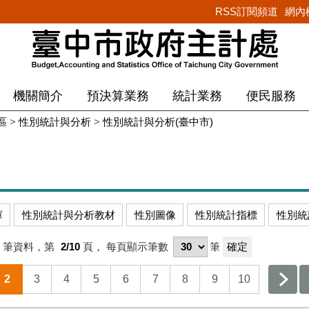
RSS訂閱頻道
網內
機關簡介
預決算業務
統計業務
便民服務
區
>
性別統計與分析
>
性別統計與分析(臺中市)
庫
性別統計與分析教材
性別圖像
性別統計指標
性別統
筆資料，第
2/10
頁，
每頁顯示筆數
筆
2
3
4
5
6
7
8
9
10