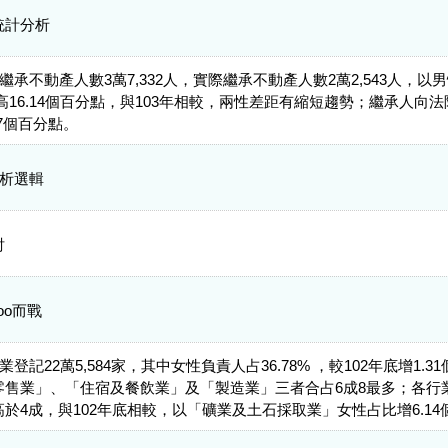
統計分析
繼承不動產人數3萬7,332人，實際繼承不動產人數2萬2,543人，以
性高16.14個百分點，與103年相較，兩性差距有縮短趨勢；繼承人向法
27個百分點。
分析選輯
討
oo而戰
業登記22萬5,584家，其中女性負責人占36.78% ，較102年底增1
零售業」、「住宿及餐飲業」及「製造業」三者合占6成8最多；各行
於4成，與102年底相較，以「礦業及土石採取業」女性占比增6.1