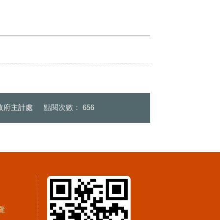
政府主計處
點閱次數：
656
覽