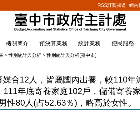
RSS訂閱頻道
網內
機關簡介
預決算業務
統計業務
便民服務
區
>
性別統計與分析
>
性別統計與分析(臺中市)
媒合12人，皆屬國內出養，較110年減7人
主。111年底寄養家庭102戶，儲備寄養
中男性80人(占52.63％)，略高於女性。