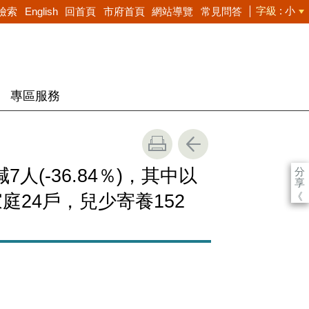
字級
小
檢索
English
回首頁
市府首頁
網站導覽
常見問答
專區服務
分
(-36.84％)，其中以
享
《
家庭24戶，兒少寄養152