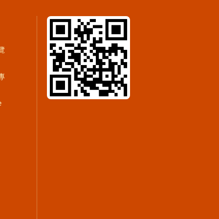
覽
專
e