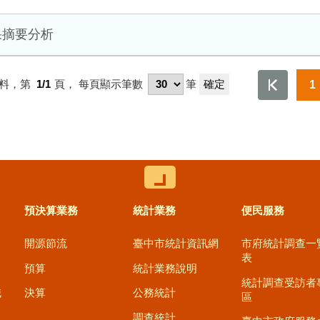
果摘要分析
料，第
1/1
頁，
每頁顯示筆數
筆
1
控制按鈕
預決算業務
統計業務
便民服務
開源節流
臺中市統計資訊網
市府統計調查一
表
預算
統計業務說明
統計調查受訪者
職
決算
公務統計
區
調查統計