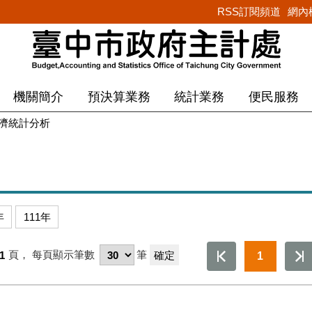
RSS訂閱頻道
網內
機關簡介
預決算業務
統計業務
便民服務
濟統計分析
年
111年
/1
頁，
每頁顯示筆數
筆
1