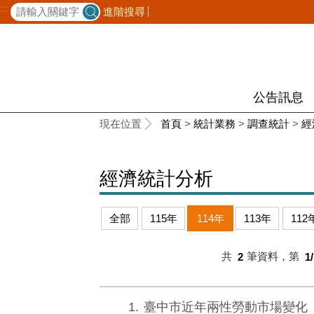
:::
進階搜尋
公告訊息
:::
現在位置
首頁
>
統計業務
>
調查統計
>
經
經濟統計分析
全部
115年
114年
113年
112
共
2
筆資料，第
1
1
臺中市近年兩性勞動市場變化