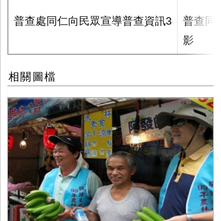
普查處同仁向民眾宣導普查資訊3
普查同
影
相關圖檔