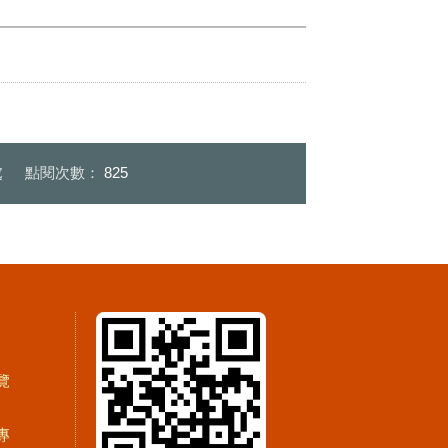
處
點閱次數：
825
覽
專