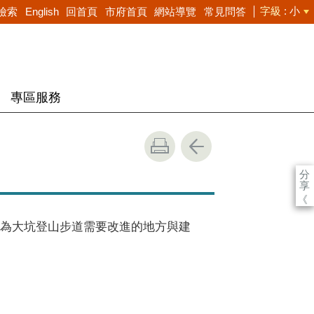
字級
小
檢索
English
回首頁
市府首頁
網站導覽
常見問答
專區服務
分
享
《
為大坑登山步道需要改進的地方與建