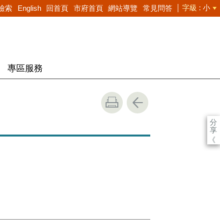
字級
小
檢索
English
回首頁
市府首頁
網站導覽
常見問答
專區服務
分
享
《