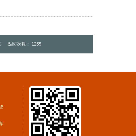
處
點閱次數：
1269
覽
專