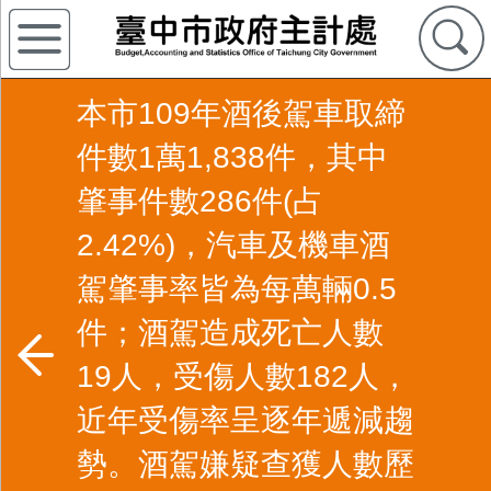
本市109年酒後駕車取締
件數1萬1,838件，其中
肇事件數286件(占
2.42%)，汽車及機車酒
駕肇事率皆為每萬輛0.5
件；酒駕造成死亡人數
19人，受傷人數182人，
近年受傷率呈逐年遞減趨
勢。酒駕嫌疑查獲人數歷