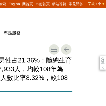
字級
小
檢索
English
回首頁
市府首頁
網站導覽
常見問答
專區服務
分
男性占21.36%；隨總生育
享
《
933人，均較108年為
比率8.32%，較108