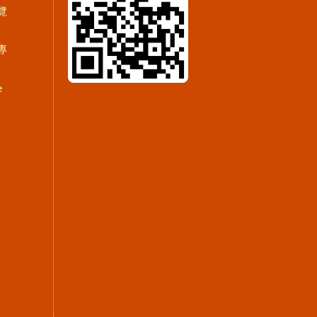
覽
專
e