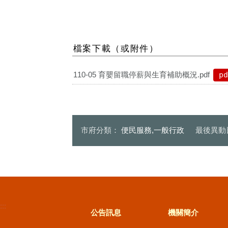
檔案下載（或附件）
110-05 育嬰留職停薪與生育補助概況.pdf
pd
市府分類：
便民服務,一般行政
最後異動
:::
公告訊息
機關簡介