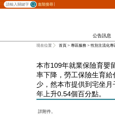
:::
進階搜尋
公告訊息
:::
現在位置
首頁
>
專區服務
>
性別主流化專
本市109年就業保險育嬰留
率下降，勞工保險生育給付計
少，然本市提供到宅坐月子
年上升0.54個百分點。
詳附件。