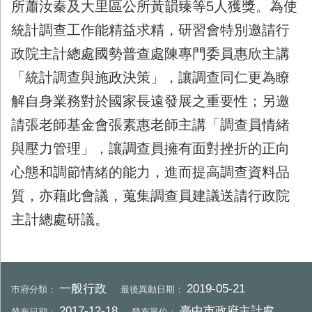
所蕭汝秦及大里區公所黃韻臻等5人獲獎。為使
統計調查工作能精益求精，研習會特別邀請行
政院主計總處國勢普查處陳專門委員惠欣主講
「統計調查與施政決策」，讓調查同仁更為瞭
解自身業務對於國家長遠發展之重要性；另邀
請張老師基金會張素惠老師主講「調查員情緒
與壓力管理」，讓調查員擁有面對挫折的正向
心態和調節情緒的能力，進而提高調查資料品
質，亦藉此會議，蒐集調查員建議送請行政院
主計總處研議。
一般行政
2019-05-21
市府分類：
最後異動日期：
2017-12-18
臺中市政府主計處
發布日期：
發布單位：