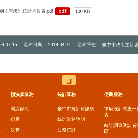
別主管級別統計月報表.pdf
pdf
100 KB
26-07-15
發布日期：
2019-04-11
發布單位：
臺中市政府主計處
控制按鈕
預決算業務
統計業務
便民服務
開源節流
臺中市統計資訊網
市府統計調查一
表
預算
統計業務說明
統計調查受訪者
職
決算
公務統計
區