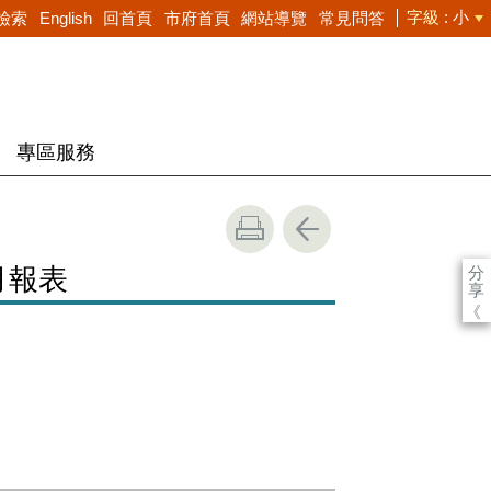
字級
小
檢索
English
回首頁
市府首頁
網站導覽
常見問答
專區服務
分
月報表
享
《