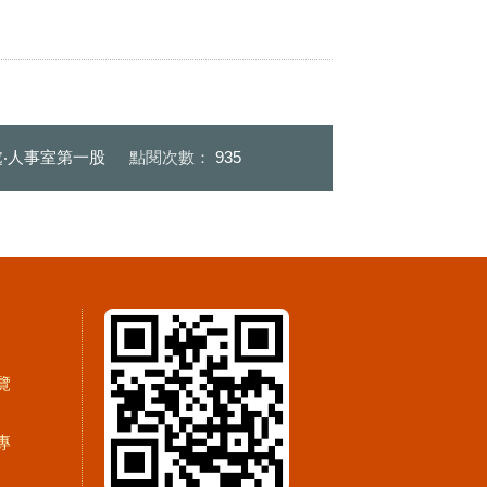
‧人事室第一股
點閱次數：
935
覽
專